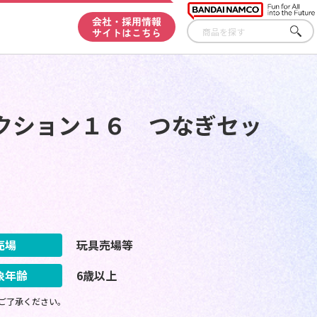
会社・採用情報
サイトはこちら
さが
す
クション１６ つなぎセッ
売場
玩具売場等
象年齢
6歳以上
ご了承ください。