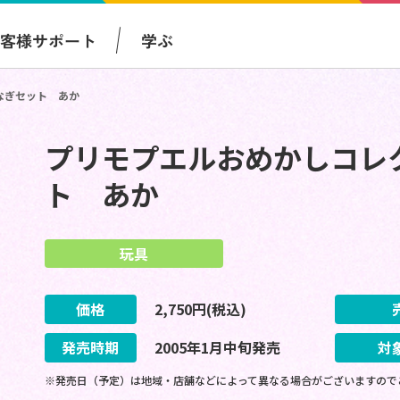
お客様サポート
学ぶ
なぎセット あか
プリモプエルおめかしコレ
ト あか
玩具
価格
2,750
円(税込)
発売時期
2005
年
1
月
中旬
発売
対
※発売日（予定）は地域・店舗などによって異なる場合がございますので