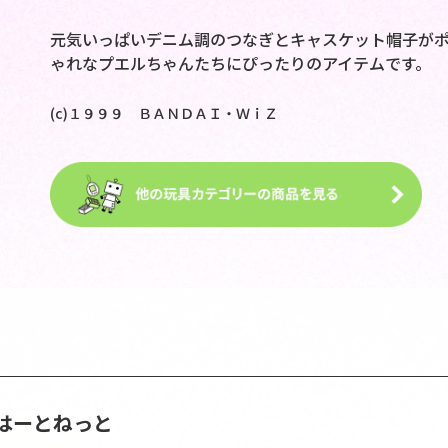
元気いっぱいデニム調のつなぎとキャスケット帽子が
ゃれなプエルちゃんたちにぴったりのアイテムです。
(c)１９９９ ＢＡＮＤＡＩ・ＷｉＺ
はーとねっと