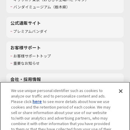
バンダイミュージアム（栃木県）
公式通販サイト
プレミアムバンダイ
お客様サポート
お客様サポートトップ
重要なお知らせ
会社・採用情報
会社情報
We use unique personal identifier such as cookies to
採用情報
analyze our traffic and to personalize content and ads.
Please click
here
to see more details about how we use
サステナビリティ
cookies and the retention period of each cookie. We may
お問い合わせ
sell or share information about your use of our website
to/with our analytics and advertising partners, who may
combine it with other information that you have provided
to them or that they have collected from your use of their