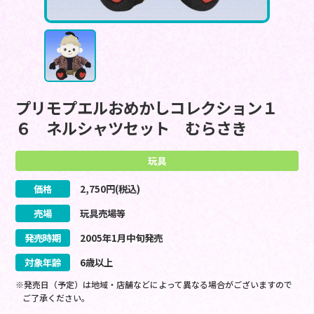
プリモプエルおめかしコレクション１
６ ネルシャツセット むらさき
玩具
価格
2,750
円(税込)
売場
玩具売場等
発売時期
2005
年
1
月
中旬
発売
対象年齢
6歳以上
※発売日（予定）は地域・店舗などによって異なる場合がございますので
ご了承ください。