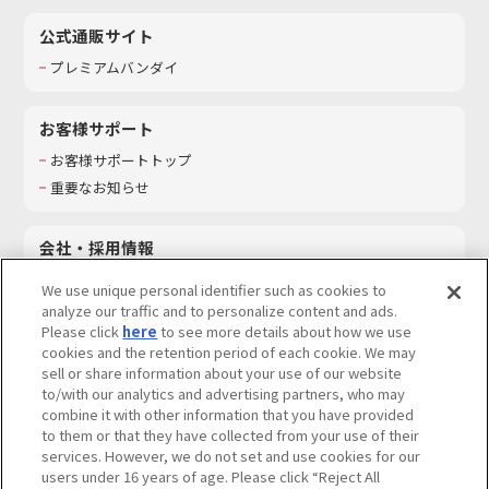
公式通販サイト
プレミアムバンダイ
お客様サポート
お客様サポートトップ
重要なお知らせ
会社・採用情報
会社情報
We use unique personal identifier such as cookies to
採用情報
analyze our traffic and to personalize content and ads.
Please click
here
to see more details about how we use
サステナビリティ
cookies and the retention period of each cookie. We may
お問い合わせ
sell or share information about your use of our website
to/with our analytics and advertising partners, who may
combine it with other information that you have provided
to them or that they have collected from your use of their
services. However, we do not set and use cookies for our
ウェブサイトご利用条件
ソーシャルメディアポリシー
users under 16 years of age. Please click “Reject All