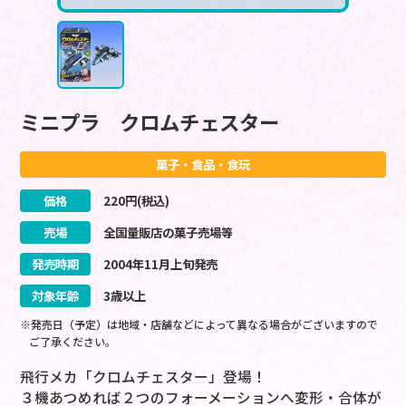
ミニプラ クロムチェスター
菓子・食品・食玩
価格
220
円(税込)
売場
全国量販店の菓子売場等
発売時期
2004
年
11
月
上旬
発売
対象年齢
3歳以上
※発売日（予定）は地域・店舗などによって異なる場合がございますので
ご了承ください。
飛行メカ「クロムチェスター」登場！
３機あつめれば２つのフォーメーションへ変形・合体が