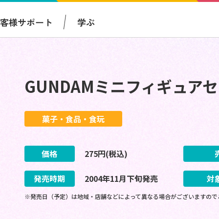
お客様サポート
学ぶ
GUNDAMミニフィギュア
菓子・食品・食玩
価格
275
円(税込)
発売時期
2004
年
11
月
下旬
発売
対
※発売日（予定）は地域・店舗などによって異なる場合がございますので