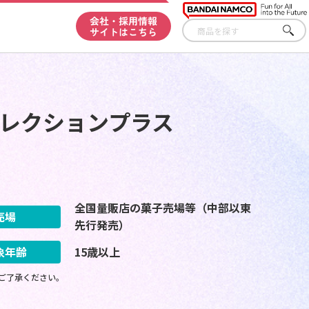
会社・採用情報
サイトはこちら
さが
す
セレクションプラス
全国量販店の菓子売場等（中部以東
売場
先行発売）
象年齢
15歳以上
ご了承ください。