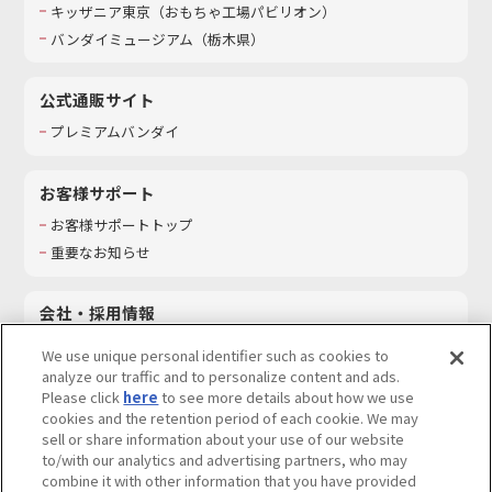
キッザニア東京（おもちゃ工場パビリオン）​
バンダイミュージアム（栃木県）
公式通販サイト
プレミアムバンダイ
お客様サポート
お客様サポートトップ
重要なお知らせ
会社・採用情報
会社情報
We use unique personal identifier such as cookies to
採用情報
analyze our traffic and to personalize content and ads.
Please click
here
to see more details about how we use
サステナビリティ
cookies and the retention period of each cookie. We may
お問い合わせ
sell or share information about your use of our website
to/with our analytics and advertising partners, who may
combine it with other information that you have provided