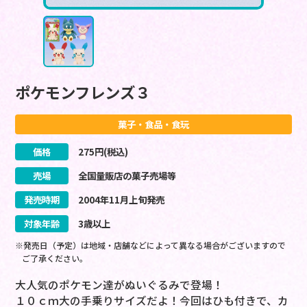
ポケモンフレンズ３
菓子・食品・食玩
価格
275
円(税込)
売場
全国量販店の菓子売場等
発売時期
2004
年
11
月
上旬
発売
対象年齢
3歳以上
※発売日（予定）は地域・店舗などによって異なる場合がございますので
ご了承ください。
大人気のポケモン達がぬいぐるみで登場！
１０ｃｍ大の手乗りサイズだよ！今回はひも付きで、カ