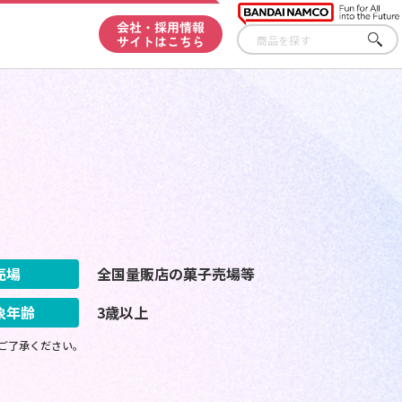
会社・採用情報
サイトはこちら
さが
す
売場
全国量販店の菓子売場等
象年齢
3歳以上
ご了承ください。