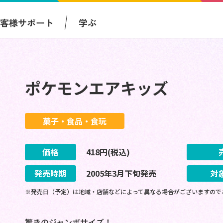
お客様サポート
学ぶ
ポケモンエアキッズ
菓子・食品・食玩
価格
418
円(税込)
発売時期
2005
年
3
月
下旬
発売
対
※発売日（予定）は地域・店舗などによって異なる場合がございますので
驚きのジャンボサイズ！