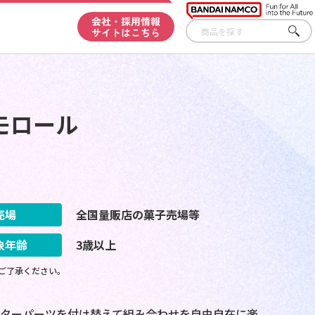
会社・採用情報
サイトはこちら
さが
す
モロール
売場
全国量販店の菓子売場等
象年齢
3歳以上
ご了承ください。
ターパーツを付け替えて組み合わせを自由自在に楽