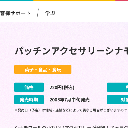
お客様サポート
学ぶ
パッチンアクセサリーシナ
菓子・食品・食玩
価格
220
円(税込)
発売時期
2005
年
7
月
中旬
発売
対
※発売日（予定）は地域・店舗などによって異なる場合がございますので
シナモロールのかわいいアクセサリーが登場！キャラク