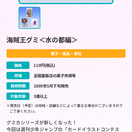
海賊王グミ＜水の都編＞
菓子・食品・食玩
価格
110
円(税込)
売場
全国量販店の菓子売場等
発売時期
2005
年
5
月
下旬
発売
対象年齢
3歳以上
※発売日（予定）は地域・店舗などによって異なる場合がございますので
ご了承ください。
グミカシリーズが新しくなった！
今回は週刊少年ジャンプの「カードイラストコンテス