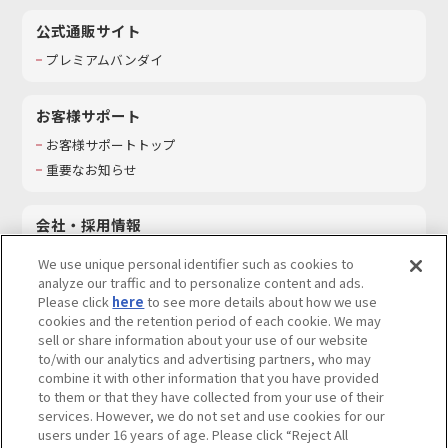
公式通販サイト
プレミアムバンダイ
お客様サポート
お客様サポートトップ
重要なお知らせ
会社・採用情報
会社情報
We use unique personal identifier such as cookies to
採用情報
analyze our traffic and to personalize content and ads.
Please click
here
to see more details about how we use
サステナビリティ
cookies and the retention period of each cookie. We may
お問い合わせ
sell or share information about your use of our website
to/with our analytics and advertising partners, who may
combine it with other information that you have provided
to them or that they have collected from your use of their
services. However, we do not set and use cookies for our
ウェブサイトご利用条件
ソーシャルメディアポリシー
users under 16 years of age. Please click “Reject All