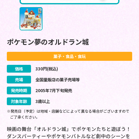
ポケモン夢のオルドラン城
菓子・食品・食玩
価格
330
円(税込)
売場
全国量販店の菓子売場等
発売時期
2005
年
7
月
下旬
発売
対象年齢
3歳以上
※発売日（予定）は地域・店舗などによって異なる場合がございますので
ご了承ください。
映画の舞台「オルドラン城」でポケモンたちと遊ぼう！
ダンスパーティーやポケモンバトルなど劇中のシーンを