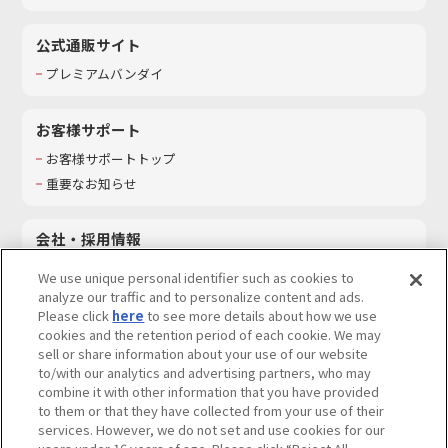
公式通販サイト
プレミアムバンダイ
お客様サポート
お客様サポートトップ
重要なお知らせ
会社・採用情報
会社情報
We use unique personal identifier such as cookies to
採用情報
analyze our traffic and to personalize content and ads.
Please click
here
to see more details about how we use
サステナビリティ
cookies and the retention period of each cookie. We may
お問い合わせ
sell or share information about your use of our website
to/with our analytics and advertising partners, who may
combine it with other information that you have provided
to them or that they have collected from your use of their
services. However, we do not set and use cookies for our
ウェブサイトご利用条件
ソーシャルメディアポリシー