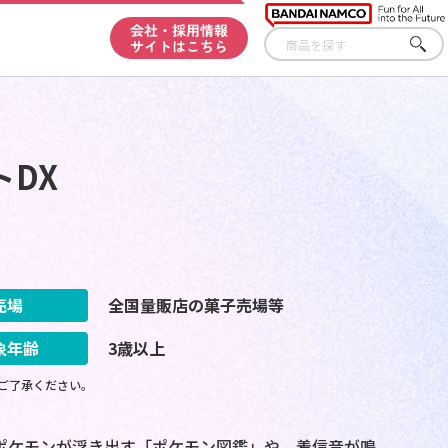
会社・採用情報
サイトはこちら
さが
す
DX
売場
全国量販店の菓子売場等
象年齢
3歳以上
ご了承ください。
ポケモンが浮き出す「ポケモン図鑑」や、着信音が鳴