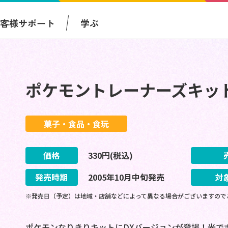
お客様サポート
学ぶ
ポケモントレーナーズキット
菓子・食品・食玩
価格
330
円(税込)
発売時期
2005
年
10
月
中旬
発売
対
※発売日（予定）は地域・店舗などによって異なる場合がございますので
ポケモンなりきりキットにDXバージョンが登場！光で