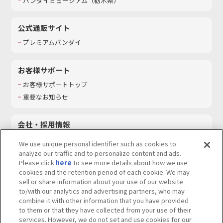
バンダイミュージアム（栃木県）
公式通販サイト
プレミアムバンダイ
お客様サポート
お客様サポートトップ
重要なお知らせ
会社・採用情報
会社情報
We use unique personal identifier such as cookies to
採用情報
analyze our traffic and to personalize content and ads.
Please click
here
to see more details about how we use
サステナビリティ
cookies and the retention period of each cookie. We may
お問い合わせ
sell or share information about your use of our website
to/with our analytics and advertising partners, who may
combine it with other information that you have provided
to them or that they have collected from your use of their
services. However, we do not set and use cookies for our
ウェブサイトご利用条件
ソーシャルメディアポリシー