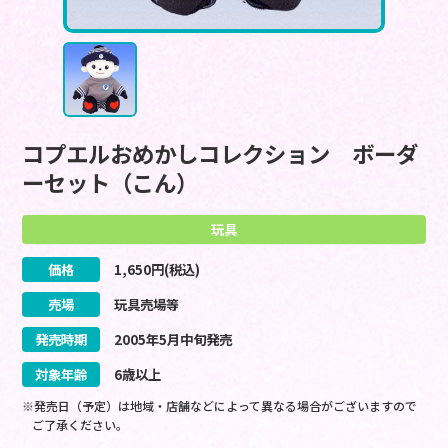
コプエルおめかしコレクション ボーダ
ーセット（こん）
玩具
価格
1,650
円(税込)
売場
玩具売場等
発売時期
2005
年
5
月
中旬
発売
対象年齢
6歳以上
※発売日（予定）は地域・店舗などによって異なる場合がございますので
ご了承ください。