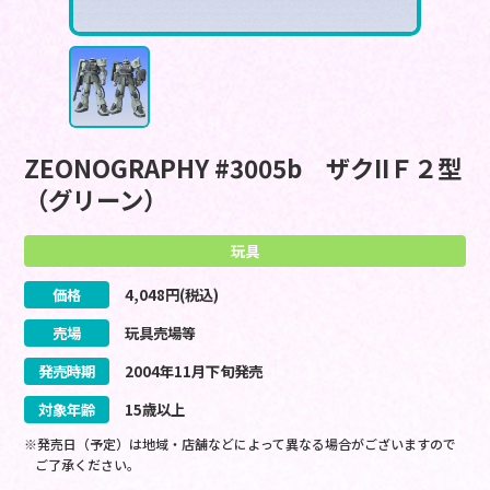
ZEONOGRAPHY #3005b ザクIIＦ２型
（グリーン）
玩具
価格
4,048
円(税込)
売場
玩具売場等
発売時期
2004
年
11
月
下旬
発売
対象年齢
15歳以上
※発売日（予定）は地域・店舗などによって異なる場合がございますので
ご了承ください。