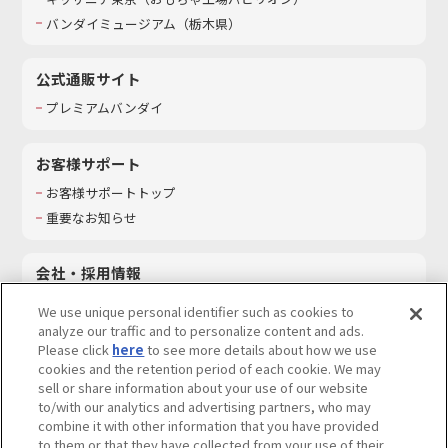
バンダイミュージアム（栃木県）
公式通販サイト
プレミアムバンダイ
お客様サポート
お客様サポートトップ
重要なお知らせ
会社・採用情報
会社情報
We use unique personal identifier such as cookies to
採用情報
analyze our traffic and to personalize content and ads.
Please click
here
to see more details about how we use
サステナビリティ
cookies and the retention period of each cookie. We may
お問い合わせ
sell or share information about your use of our website
to/with our analytics and advertising partners, who may
combine it with other information that you have provided
to them or that they have collected from your use of their