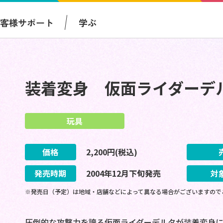
お客様サポート
学ぶ
装着変身 仮面ライダーデ
玩具
価格
2,200
円(税込)
発売時期
2004
年
12
月
下旬
発売
対
※発売日（予定）は地域・店舗などによって異なる場合がございますので
圧倒的な攻撃力を誇る仮面ライダーデルタが装着変身に