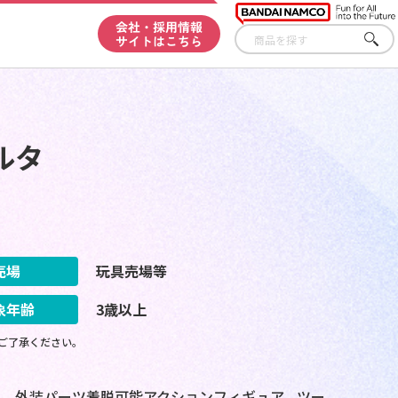
会社・採用情報
サイトはこちら
さが
す
ルタ
売場
玩具売場等
象年齢
3歳以上
ご了承ください。
。外装パーツ着脱可能アクションフィギュア。ツー