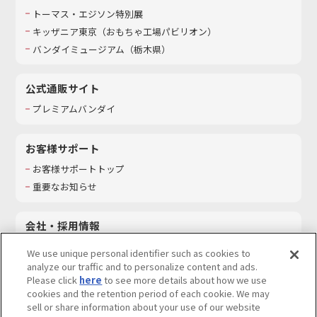
トーマス・エジソン特別展
キッザニア東京（おもちゃ工場パビリオン）​
バンダイミュージアム（栃木県）
公式通販サイト
プレミアムバンダイ
お客様サポート
お客様サポートトップ
重要なお知らせ
会社・採用情報
会社情報
We use unique personal identifier such as cookies to
採用情報
analyze our traffic and to personalize content and ads.
Please click
here
to see more details about how we use
サステナビリティ
cookies and the retention period of each cookie. We may
お問い合わせ
sell or share information about your use of our website