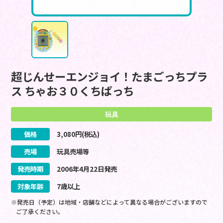
超じんせーエンジョイ！たまごっちプラ
ス ちゃお３０くちぱっち
玩具
価格
3,080
円(税込)
売場
玩具売場等
発売時期
2006
年
4
月
22
日
発売
対象年齢
7歳以上
※発売日（予定）は地域・店舗などによって異なる場合がございますので
ご了承ください。