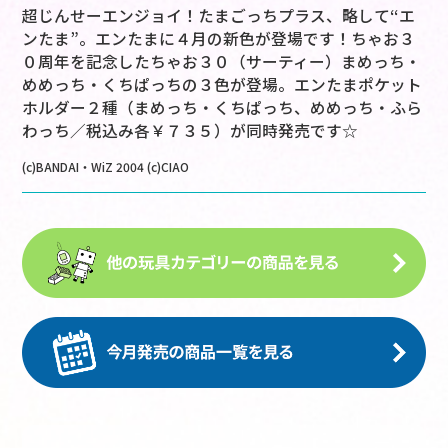
超じんせーエンジョイ！たまごっちプラス、略して“エ
ンたま”。エンたまに４月の新色が登場です！ちゃお３
０周年を記念したちゃお３０（サーティー）まめっち・
めめっち・くちぱっちの３色が登場。エンたまポケット
ホルダー２種（まめっち・くちぱっち、めめっち・ふら
わっち／税込み各￥７３５）が同時発売です☆
(c)BANDAI・WiZ 2004 (c)CIAO