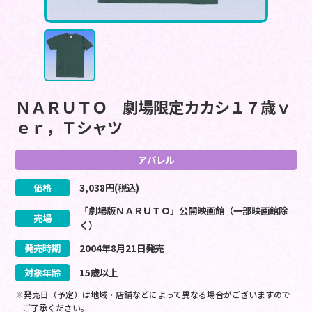
ＮＡＲＵＴＯ 劇場限定カカシ１７歳ｖ
ｅｒ，Ｔシャツ
アパレル
価格
3,038
円(税込)
「劇場版ＮＡＲＵＴＯ」公開映画館（一部映画館除
売場
く）
発売時期
2004
年
8
月
21
日
発売
対象年齢
15歳以上
※発売日（予定）は地域・店舗などによって異なる場合がございますので
ご了承ください。