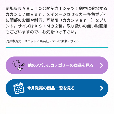
劇場版ＮＡＲＵＴＯ公開記念Ｔシャツ！劇中に登場する
カカシ１７歳ｖｅｒ，をイメージさせるカーキ色ボディ
に暗部のお面や刺青、写輪眼（カカシｖｅｒ，）をプリ
ント。サイズはＸＳ・Ｍの２種。取り扱いの無い映画館
もございますので、お気をつけ下さい。
(c)岸本斉史 スコット／集英社・テレビ東京・ぴえろ