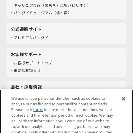
キッザニア東京（おもちゃ工場パビリオン）​
バンダイミュージアム（栃木県）
公式通販サイト
プレミアムバンダイ
お客様サポート
お客様サポートトップ
重要なお知らせ
会社・採用情報
会社情報
We use unique personal identifier such as cookies to
採用情報
analyze our traffic and to personalize content and ads.
Please click
here
to see more details about how we use
サステナビリティ
cookies and the retention period of each cookie. We may
お問い合わせ
sell or share information about your use of our website
to/with our analytics and advertising partners, who may
combine it with other information that you have provided