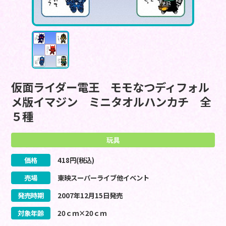
仮面ライダー電王 モモなつディフォル
メ版イマジン ミニタオルハンカチ 全
５種
玩具
価格
418
円(税込)
売場
東映スーパーライブ他イベント
発売時期
2007
年
12
月
15
日
発売
対象年齢
20ｃｍ×20ｃｍ