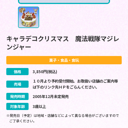
キャラデコクリスマス 魔法戦隊マジレ
ンジャー
菓子・食品・食玩
価格
3,850
円(税込)
１０月より予約受付開始。お取扱い店舗のご案内等
売場
は下のリンク先ＨＰをごらんください。
発売時期
2005
年
12
月
未定
発売
対象年齢
3歳以上
※発売日（予定）は地域・店舗などによって異なる場合がございますので
ご了承ください。