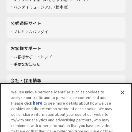
バンダイミュージアム（栃木県）
公式通販サイト
プレミアムバンダイ
お客様サポート
お客様サポートトップ
重要なお知らせ
会社・採用情報
会社情報
We use unique personal identifier such as cookies to
採用情報
analyze our traffic and to personalize content and ads.
Please click
here
to see more details about how we use
サステナビリティ
cookies and the retention period of each cookie. We may
お問い合わせ
sell or share information about your use of our website
to/with our analytics and advertising partners, who may
combine it with other information that you have provided
to them or that they have collected from your use of their