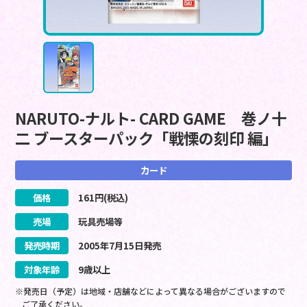
NARUTO-ナルト- CARD GAME 巻ノ十
二 ブースターパック「戦慄の刻印 編」
カード
価格
161
円(税込)
売場
玩具売場等
発売時期
2005
年
7
月
15
日
発売
対象年齢
9歳以上
※発売日（予定）は地域・店舗などによって異なる場合がございますので
ご了承ください。