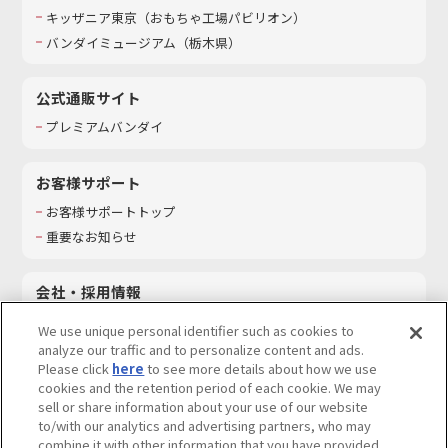
キッザニア東京（おもちゃ工場パビリオン）​
バンダイミュージアム（栃木県）
公式通販サイト
プレミアムバンダイ
お客様サポート
お客様サポートトップ
重要なお知らせ
会社・採用情報
会社情報
We use unique personal identifier such as cookies to
採用情報
analyze our traffic and to personalize content and ads.
Please click
here
to see more details about how we use
サステナビリティ
cookies and the retention period of each cookie. We may
お問い合わせ
sell or share information about your use of our website
to/with our analytics and advertising partners, who may
combine it with other information that you have provided