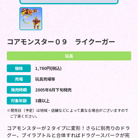
コアモンスター０９ ライクーガー
玩具
価格
1,760
円(税込)
売場
玩具売場等
発売時期
2005
年
6
月
下旬
発売
対象年齢
3歳以上
※発売日（予定）は地域・店舗などによって異なる場合がございますので
ご了承ください。
コアモンスターが２タイプに変形！さらに別売りのドラ
グー、ブイラプトルと合体すればドラグースパークが完