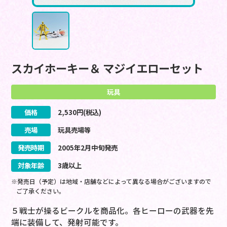
スカイホーキー＆ マジイエローセット
玩具
価格
2,530
円(税込)
売場
玩具売場等
発売時期
2005
年
2
月
中旬
発売
対象年齢
3歳以上
※発売日（予定）は地域・店舗などによって異なる場合がございますので
ご了承ください。
５戦士が操るビークルを商品化。各ヒーローの武器を先
端に装備して、発射可能です。