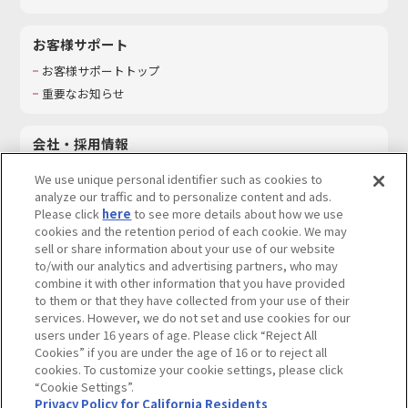
お客様サポート
お客様サポートトップ
重要なお知らせ
会社・採用情報
会社情報
We use unique personal identifier such as cookies to
採用情報
analyze our traffic and to personalize content and ads.
Please click
here
to see more details about how we use
サステナビリティ
cookies and the retention period of each cookie. We may
お問い合わせ
sell or share information about your use of our website
to/with our analytics and advertising partners, who may
combine it with other information that you have provided
to them or that they have collected from your use of their
services. However, we do not set and use cookies for our
ウェブサイトご利用条件
ソーシャルメディアポリシー
users under 16 years of age. Please click “Reject All
個人情報及び特定個人情報等の取り扱いに関する保護方針
Cookies” if you are under the age of 16 or to reject all
cookies. To customize your cookie settings, please click
Do Not Sell or Share My Personal Information
著作権・商標について
“Cookie Settings”.
Privacy Policy for California Residents
カスタマーハラスメントに対する基本的な対応方針