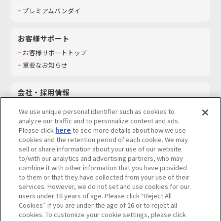
プレミアムバンダイ
お客様サポート
お客様サポートトップ
重要なお知らせ
会社・採用情報
会社情報
We use unique personal identifier such as cookies to
採用情報
analyze our traffic and to personalize content and ads.
Please click
here
to see more details about how we use
サステナビリティ
cookies and the retention period of each cookie. We may
お問い合わせ
sell or share information about your use of our website
to/with our analytics and advertising partners, who may
combine it with other information that you have provided
to them or that they have collected from your use of their
services. However, we do not set and use cookies for our
ウェブサイトご利用条件
ソーシャルメディアポリシー
users under 16 years of age. Please click “Reject All
個人情報及び特定個人情報等の取り扱いに関する保護方針
Cookies” if you are under the age of 16 or to reject all
cookies. To customize your cookie settings, please click
Do Not Sell or Share My Personal Information
著作権・商標について