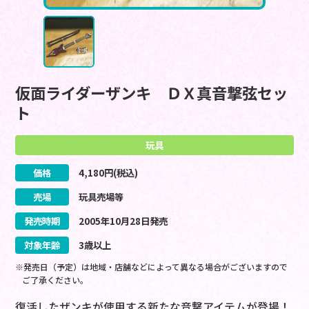
仮面ライダーザンキ ＤＸ真音撃弦セッ
ト
玩具
価格
4,180
円(税込)
売場
玩具売場等
発売時期
2005
年
10
月
28
日
発売
対象年齢
3歳以上
※発売日（予定）は地域・店舗などによって異なる場合がございますので
ご了承ください。
復活したザンキが使用する新たな音撃アイテムが登場！