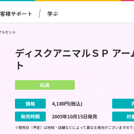
お客様サポート
学ぶ
マルセット
ディスクアニマルＳＰ アー
ト
玩具
価格
4,180
円(税込)
発売時期
2005
年
10
月
15
日
発売
対
※発売日（予定）は地域・店舗などによって異なる場合がございますので