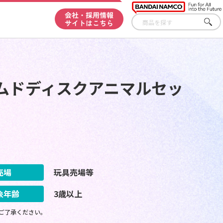
会社・採用情報
サイトはこちら
さが
す
ムドディスクアニマルセッ
売場
玩具売場等
象年齢
3歳以上
ご了承ください。