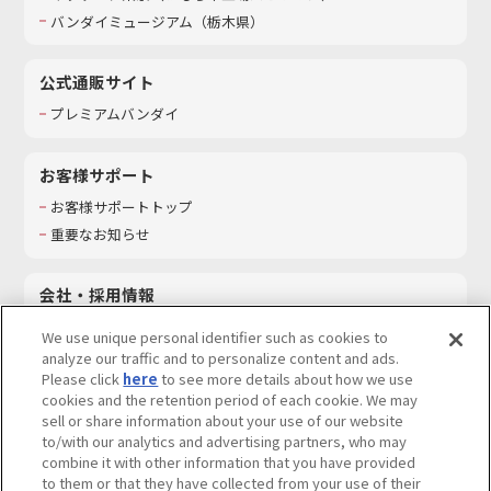
バンダイミュージアム（栃木県）
公式通販サイト
プレミアムバンダイ
お客様サポート
お客様サポートトップ
重要なお知らせ
会社・採用情報
会社情報
We use unique personal identifier such as cookies to
採用情報
analyze our traffic and to personalize content and ads.
Please click
here
to see more details about how we use
サステナビリティ
cookies and the retention period of each cookie. We may
お問い合わせ
sell or share information about your use of our website
to/with our analytics and advertising partners, who may
combine it with other information that you have provided
to them or that they have collected from your use of their