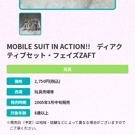
MOBILE SUIT IN ACTION!! ディアク
ティブセット・フェイズZAFT
玩具
価格
2,750
円(税込)
売場
玩具売場等
発売時期
2005
年
3
月
中旬
発売
対象年齢
8歳以上
※発売日（予定）は地域・店舗などによって異なる場合がございますので
ご了承ください。