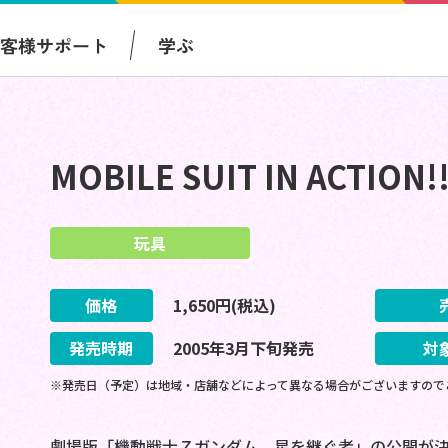
お客様サポート
学ぶ
MOBILE SUIT IN ACTI
玩具
価格
1,650
円(税込)
発売時期
2005
年
3
月
下旬
発売
対
※発売日（予定）は地域・店舗などによって異なる場合がございますので
劇場版「機動戦士Ｚガンダム 星を継ぐ者」の公開が