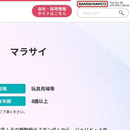
会社・採用情報
サイトはこちら
さが
す
ON!! マラサイ
売場
玩具売場等
象年齢
8歳以上
ご了承ください。
決定！その機動戦士Ｚガンダムから、ジェリド・メサ