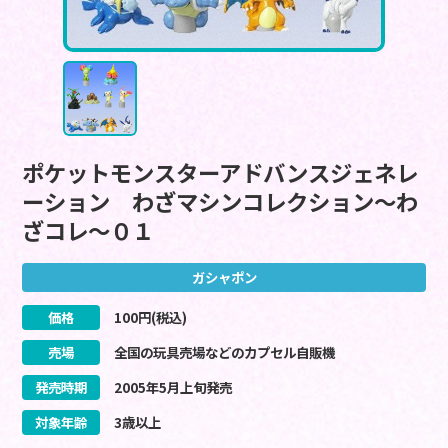
ポケットモンスターアドバンスジェネレ
ーション わざマシンコレクション～わ
ざコレ～０１
ガシャポン
価格
100
円(税込)
売場
全国の玩具売場などのカプセル自販機
発売時期
2005
年
5
月
上旬
発売
対象年齢
3歳以上