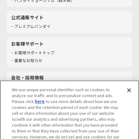
バンダイミュージアム（栃木県）
公式通販サイト
プレミアムバンダイ
お客様サポート
お客様サポートトップ
重要なお知らせ
会社・採用情報
会社情報
We use unique personal identifier such as cookies to
採用情報
analyze our traffic and to personalize content and ads.
Please click
here
to see more details about how we use
サステナビリティ
cookies and the retention period of each cookie. We may
お問い合わせ
sell or share information about your use of our website
to/with our analytics and advertising partners, who may
combine it with other information that you have provided
to them or that they have collected from your use of their
services. However, we do not set and use cookies for our
ウェブサイトご利用条件
ソーシャルメディアポリシー