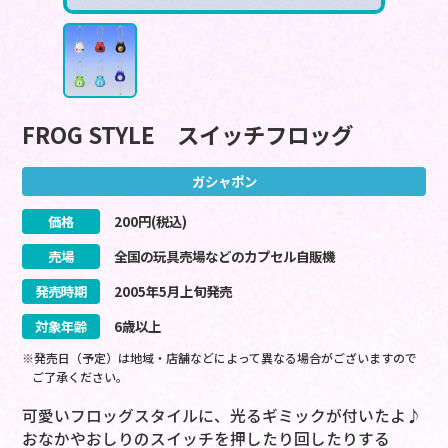
FROG STYLE スイッチフロッグ
ガシャポン
価格
200
円(税込)
売場
全国の玩具売場などのカプセル自販機
発売時期
2005
年
5
月
上旬
発売
対象年齢
6歳以上
※発売日（予定）は地域・店舗などによって異なる場合がございますので
ご了承ください。
可愛いフロッグスタイルに、光るギミックが付いたよ♪
おなかやおしりのスイッチを押したり回したりする