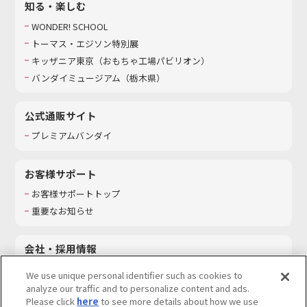
知る・楽しむ
WONDER! SCHOOL
トーマス・エジソン特別展
キッザニア東京（おもちゃ工場パビリオン）​
バンダイミュージアム（栃木県）
公式通販サイト
プレミアムバンダイ
お客様サポート
お客様サポートトップ
重要なお知らせ
会社・採用情報
会社情報
We use unique personal identifier such as cookies to
採用情報
analyze our traffic and to personalize content and ads.
Please click
here
to see more details about how we use
サステナビリティ