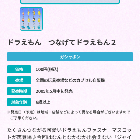
ドラえもん つなげてドラえもん２
ガシャポン
価格
100
円(税込)
売場
全国の玩具売場などのカプセル自販機
発売時期
2005
年
5
月
中旬
発売
対象年齢
6歳以上
※発売日（予定）は地域・店舗などによって異なる場合がございますので
ご了承ください。
たくさんつながる可愛いドラえもんファスナーマスコッ
トが再登場♪今回はなんとなかなか出会えない「ジャイ