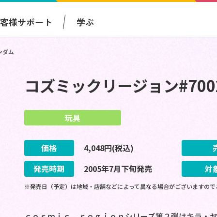
お客様サポート
学ぶ
ンダム
コズミックリージョン#70
玩具
価格
4,048
円(税込)
発売時期
2005
年
7
月
下旬
発売
対
※発売日（予定）は地域・店舗などによって異なる場合がございますので
ｃｏｓｍｉｃ ｒｅｇｉｏｎシリーズ第２弾はキラ・