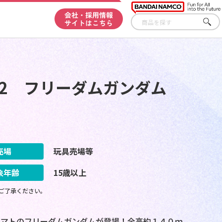
会社・採用情報
サイトはこちら
さが
す
02 フリーダムガンダム
売場
玩具売場等
象年齢
15歳以上
ご了承ください。
ヤマトのフリーダムガンダムが登場！全高約１４０ｍ