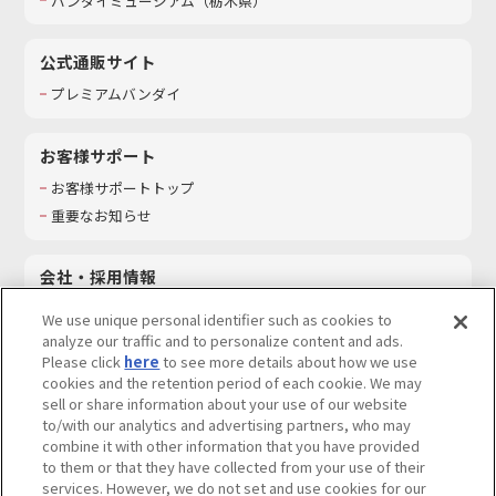
バンダイミュージアム（栃木県）
公式通販サイト
プレミアムバンダイ
お客様サポート
お客様サポートトップ
重要なお知らせ
会社・採用情報
会社情報
We use unique personal identifier such as cookies to
採用情報
analyze our traffic and to personalize content and ads.
Please click
here
to see more details about how we use
サステナビリティ
cookies and the retention period of each cookie. We may
お問い合わせ
sell or share information about your use of our website
to/with our analytics and advertising partners, who may
combine it with other information that you have provided
to them or that they have collected from your use of their
services. However, we do not set and use cookies for our
ウェブサイトご利用条件
ソーシャルメディアポリシー