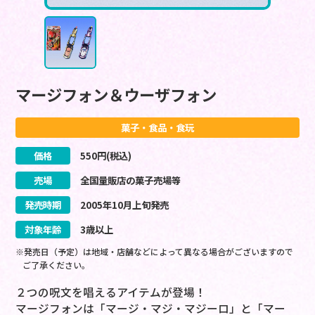
マージフォン＆ウーザフォン
菓子・食品・食玩
価格
550
円(税込)
売場
全国量販店の菓子売場等
発売時期
2005
年
10
月
上旬
発売
対象年齢
3歳以上
※発売日（予定）は地域・店舗などによって異なる場合がございますので
ご了承ください。
２つの呪文を唱えるアイテムが登場！
マージフォンは「マージ・マジ・マジーロ」と「マー