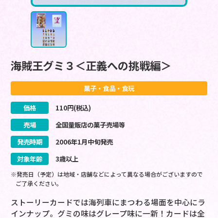
海賊王グミ３＜正義への挑戦編＞
菓子・食品・食玩
価格
110
円(税込)
売場
全国量販店の菓子売場等
発売時期
2006
年
1
月
中旬
発売
対象年齢
3歳以上
※発売日（予定）は地域・店舗などによって異なる場合がございますので
ご了承ください。
ストーリーカードでは海列車にまつわる場面を中心にラ
インナップ。グミの味はグレープ味に一新！カードは全