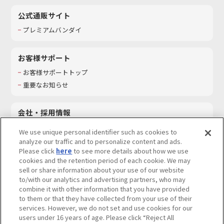
公式通販サイト
プレミアムバンダイ
お客様サポート
お客様サポートトップ
重要なお知らせ
会社・採用情報
会社情報
We use unique personal identifier such as cookies to
採用情報
analyze our traffic and to personalize content and ads.
Please click
here
to see more details about how we use
サステナビリティ
cookies and the retention period of each cookie. We may
お問い合わせ
sell or share information about your use of our website
to/with our analytics and advertising partners, who may
combine it with other information that you have provided
to them or that they have collected from your use of their
services. However, we do not set and use cookies for our
ウェブサイトご利用条件
ソーシャルメディアポリシー
users under 16 years of age. Please click “Reject All