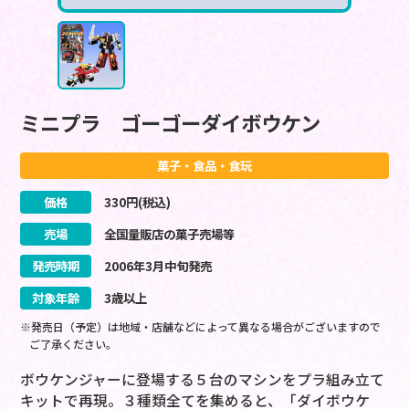
ミニプラ ゴーゴーダイボウケン
菓子・食品・食玩
価格
330
円(税込)
売場
全国量販店の菓子売場等
発売時期
2006
年
3
月
中旬
発売
対象年齢
3歳以上
※発売日（予定）は地域・店舗などによって異なる場合がございますので
ご了承ください。
ボウケンジャーに登場する５台のマシンをプラ組み立て
キットで再現。３種類全てを集めると、「ダイボウケ