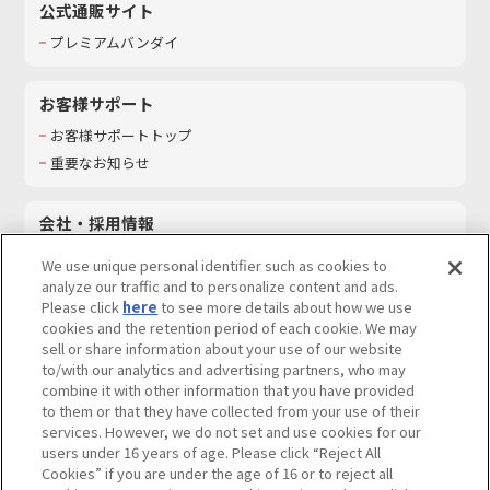
公式通販サイト
プレミアムバンダイ
お客様サポート
お客様サポートトップ
重要なお知らせ
会社・採用情報
会社情報
We use unique personal identifier such as cookies to
採用情報
analyze our traffic and to personalize content and ads.
Please click
here
to see more details about how we use
サステナビリティ
cookies and the retention period of each cookie. We may
お問い合わせ
sell or share information about your use of our website
to/with our analytics and advertising partners, who may
combine it with other information that you have provided
to them or that they have collected from your use of their
services. However, we do not set and use cookies for our
ウェブサイトご利用条件
ソーシャルメディアポリシー
users under 16 years of age. Please click “Reject All
個人情報及び特定個人情報等の取り扱いに関する保護方針
Cookies” if you are under the age of 16 or to reject all