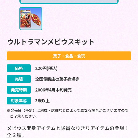
ウルトラマンメビウスキット
菓子・食品・食玩
価格
220
円(税込)
売場
全国量販店の菓子売場等
発売時期
2006
年
4
月
中旬
発売
対象年齢
3歳以上
※発売日（予定）は地域・店舗などによって異なる場合がございますので
ご了承ください。
メビウス変身アイテムと隊員なりきりアイテムの登場！
全３種。