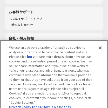
お客様サポート
お客様サポートトップ
重要なお知らせ
会社・採用情報
会社情報
We use unique personal identifier such as cookies to
採用情報
analyze our traffic and to personalize content and ads.
Please click
here
to see more details about how we use
サステナビリティ
cookies and the retention period of each cookie. We may
お問い合わせ
sell or share information about your use of our website
to/with our analytics and advertising partners, who may
combine it with other information that you have provided
to them or that they have collected from your use of their
services. However, we do not set and use cookies for our
ウェブサイトご利用条件
ソーシャルメディアポリシー
users under 16 years of age. Please click “Reject All
個人情報及び特定個人情報等の取り扱いに関する保護方針
Cookies” if you are under the age of 16 or to reject all
cookies. To customize your cookie settings, please click
Do Not Sell or Share My Personal Information
著作権・商標について
“Cookie Settings”.
Privacy Policy for California Residents
カスタマーハラスメントに対する基本的な対応方針