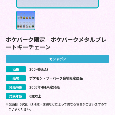
ポケパーク限定 ポケパークメタルプレ
ートキーチェーン
ガシャポン
価格
200
円(税込)
売場
ポケモン・ザ・パーク会場限定商品
発売時期
2005
年
4
月
未定
発売
対象年齢
6歳以上
※発売日（予定）は地域・店舗などによって異なる場合がございますので
ご了承ください。