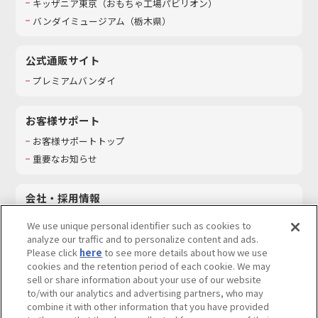
キッザニア東京（おもちゃ工場パビリオン）​
バンダイミュージアム（栃木県）
公式通販サイト
プレミアムバンダイ
お客様サポート
お客様サポートトップ
重要なお知らせ
会社・採用情報
会社情報
We use unique personal identifier such as cookies to
採用情報
analyze our traffic and to personalize content and ads.
Please click
here
to see more details about how we use
サステナビリティ
cookies and the retention period of each cookie. We may
お問い合わせ
sell or share information about your use of our website
to/with our analytics and advertising partners, who may
combine it with other information that you have provided