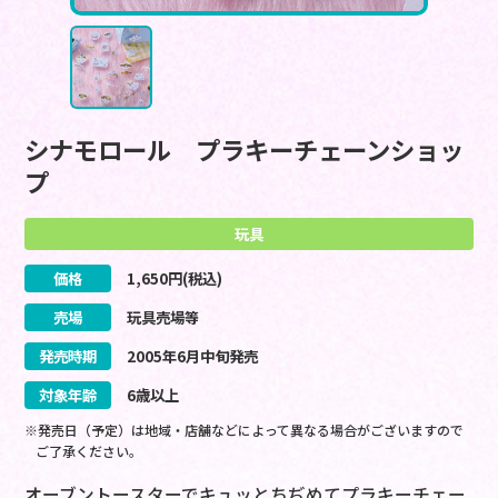
シナモロール プラキーチェーンショッ
プ
玩具
価格
1,650
円(税込)
売場
玩具売場等
発売時期
2005
年
6
月
中旬
発売
対象年齢
6歳以上
※発売日（予定）は地域・店舗などによって異なる場合がございますので
ご了承ください。
オーブントースターでキュッとちぢめてプラキーチェー