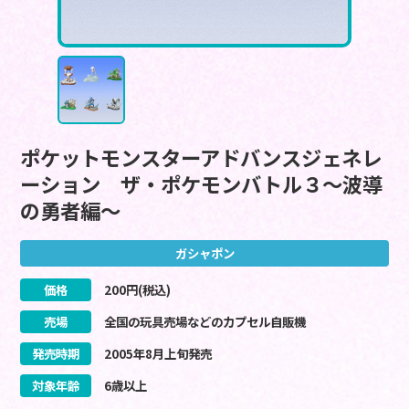
ポケットモンスターアドバンスジェネレ
ーション ザ・ポケモンバトル３～波導
の勇者編～
ガシャポン
価格
200
円(税込)
売場
全国の玩具売場などのカプセル自販機
発売時期
2005
年
8
月
上旬
発売
対象年齢
6歳以上