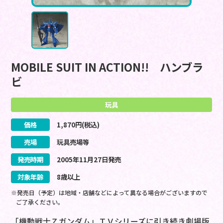
MOBILE SUIT IN ACTION!! ハンブラ
ビ
玩具
価格
1,870
円(税込)
売場
玩具売場等
発売時期
2005
年
11
月
27
日
発売
対象年齢
8歳以上
※発売日（予定）は地域・店舗などによって異なる場合がございますので
ご了承ください。
「機動戦士Ｚガンダム」ＴＶシリーズに引き続き劇場版