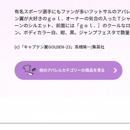
有名スポーツ選手にもファンが多いフットサルのアパ
ン翼が大好きのｇｏｌ．オーナーの気合の入ったＴシ
ーンのシルエット、前面には「ｇｏｌ．］のクールな
ン。ボディカラー白、紺、黒。ジャンプフェスタで数量
(c)「キャプテン翼GOLDEN-23」高橋陽一/集英社