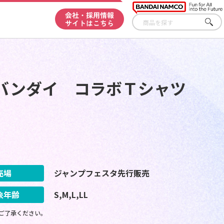
会社・採用情報
サイトはこちら
さが
す
バンダイ コラボＴシャツ
売場
ジャンプフェスタ先行販売
象年齢
S,M,L,LL
ご了承ください。