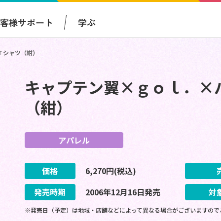
お客様サポート
学ぶ
Ｔシャツ（紺）
キャプテン翼×ｇｏｌ．×
（紺）
アパレル
価格
6,270
円(税込)
発売時期
2006
年
12
月
16
日
発売
対
※発売日（予定）は地域・店舗などによって異なる場合がございますので