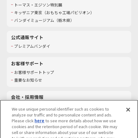
トーマス・エジソン特別展
キッザニア東京（おもちゃ工場パビリオン）​
バンダイミュージアム（栃木県）
公式通販サイト
プレミアムバンダイ
お客様サポート
お客様サポートトップ
重要なお知らせ
会社・採用情報
会社情報
We use unique personal identifier such as cookies to
採用情報
analyze our traffic and to personalize content and ads.
Please click
here
to see more details about how we use
サステナビリティ
cookies and the retention period of each cookie. We may
お問い合わせ
sell or share information about your use of our website