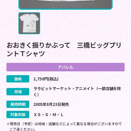
おおきく振りかぶって 三橋ビッグプリ
ントＴシャツ
アパレル
価格
2,750
円(税込)
ララビットマーケット・アニメイト（一部店舗を除
売場
く）
発売時期
2005
年
8
月
23
日
発売
対象年齢
ＸＳ・Ｓ・Ｍ・Ｌ
※発売日（予定）は地域・店舗などによって異なる場合がございますので
ご了承ください。