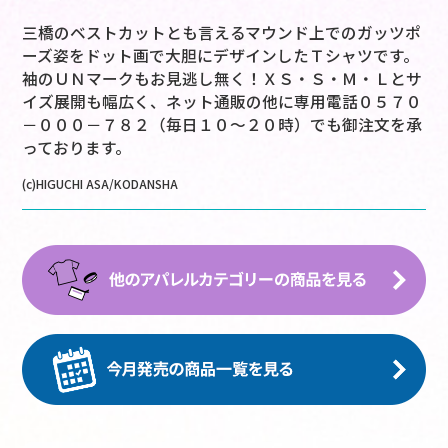
三橋のベストカットとも言えるマウンド上でのガッツポ
ーズ姿をドット画で大胆にデザインしたＴシャツです。
袖のＵＮマークもお見逃し無く！ＸＳ・Ｓ・Ｍ・Ｌとサ
イズ展開も幅広く、ネット通販の他に専用電話０５７０
－０００－７８２（毎日１０～２０時）でも御注文を承
っております。
(c)HIGUCHI ASA/KODANSHA