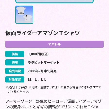
仮面ライダーアマゾンＴシャツ
アパレル
価格
3,080
円(税込)
売場
ララビットマーケット
発売時期
2006
年
7
月
中旬
発売
対象年齢
Ｍ，Ｌ，ＬＬ
※発売日（予定）は地域・店舗などによって異なる場合がございますので
ご了承ください。
アーマーゾーン！野生のヒーロー、仮面ライダーアマゾ
ンの変身ベルトとギギの腕輪がプリントされたＴシャ