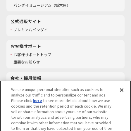
バンダイミュージアム（栃木県）
公式通販サイト
プレミアムバンダイ
お客様サポート
お客様サポートトップ
重要なお知らせ
会社・採用情報
会社情報
We use unique personal identifier such as cookies to
採用情報
analyze our traffic and to personalize content and ads.
Please click
here
to see more details about how we use
サステナビリティ
cookies and the retention period of each cookie. We may
お問い合わせ
sell or share information about your use of our website
to/with our analytics and advertising partners, who may
combine it with other information that you have provided
to them or that they have collected from your use of their