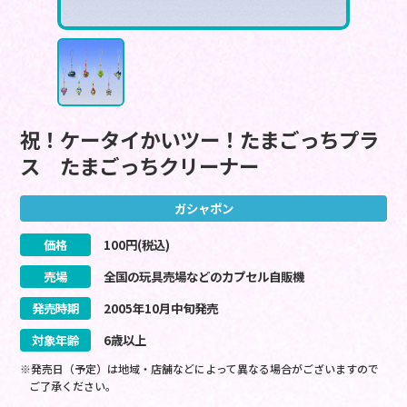
祝！ケータイかいツー！たまごっちプラ
ス たまごっちクリーナー
ガシャポン
価格
100
円(税込)
売場
全国の玩具売場などのカプセル自販機
発売時期
2005
年
10
月
中旬
発売
対象年齢
6歳以上
※発売日（予定）は地域・店舗などによって異なる場合がございますので
ご了承ください。