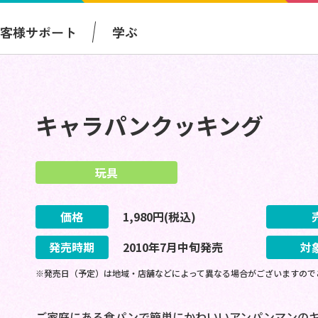
お客様サポート
学ぶ
キャラパンクッキング
玩具
価格
1,980
円(税込)
発売時期
2010
年
7
月
中旬
発売
対
※発売日（予定）は地域・店舗などによって異なる場合がございますので
ご家庭にある食パンで簡単にかわいいアンパンマンのキ