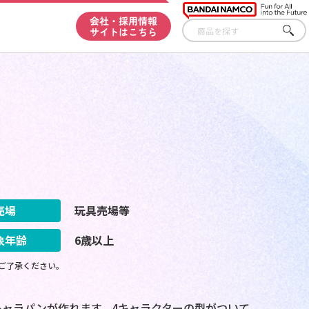
会社・採用情報
サイトはこちら
さが
す
売場
玩具売場等
象年齢
6歳以上
ご了承ください。
ャラパンが作れます。4キャラクターの型がついて