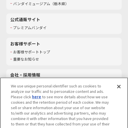
バンダイミュージアム（栃木県）
公式通販サイト
プレミアムバンダイ
お客様サポート
お客様サポートトップ
重要なお知らせ
会社・採用情報
会社情報
We use unique personal identifier such as cookies to
採用情報
analyze our traffic and to personalize content and ads.
Please click
here
to see more details about how we use
サステナビリティ
cookies and the retention period of each cookie. We may
お問い合わせ
sell or share information about your use of our website
to/with our analytics and advertising partners, who may
combine it with other information that you have provided
to them or that they have collected from your use of their