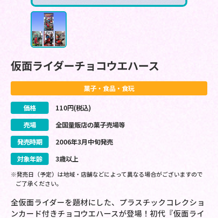
仮面ライダーチョコウエハース
菓子・食品・食玩
価格
110
円(税込)
売場
全国量販店の菓子売場等
発売時期
2006
年
3
月
中旬
発売
対象年齢
3歳以上
※発売日（予定）は地域・店舗などによって異なる場合がございますので
ご了承ください。
全仮面ライダーを題材にした、プラスチックコレクショ
ンカード付きチョコウエハースが登場！初代『仮面ライ