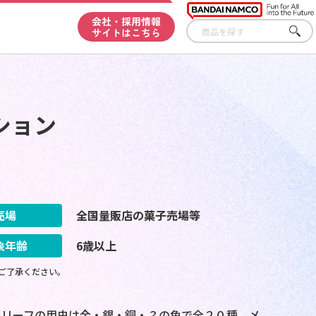
会社・採用情報
サイトはこちら
さが
す
ション
売場
全国量販店の菓子売場等
象年齢
6歳以上
ご了承ください。
レリーフの甲虫は金・銀・銅・？の色で全２０種。メ