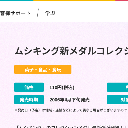
お客様サポート
学ぶ
ムシキング新メダルコレク
菓子・食品・食玩
価格
110
円(税込)
発売時期
2006
年
4
月
下旬
発売
対
※発売日（予定）は地域・店舗などによって異なる場合がございますので
「ムシキング」のコレクションメダル最新弾が登場！