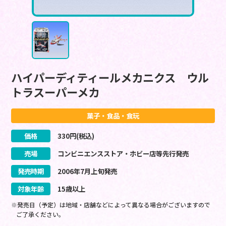
ハイパーディティールメカニクス ウル
トラスーパーメカ
菓子・食品・食玩
価格
330
円(税込)
売場
コンビニエンスストア・ホビー店等先行発売
発売時期
2006
年
7
月
上旬
発売
対象年齢
15歳以上
※発売日（予定）は地域・店舗などによって異なる場合がございますので
ご了承ください。