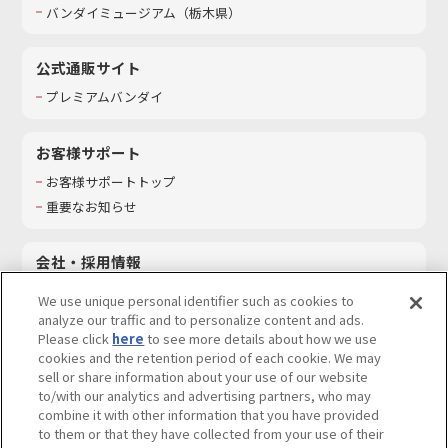
バンダイミュージアム（栃木県）
公式通販サイト
プレミアムバンダイ
お客様サポート
お客様サポートトップ
重要なお知らせ
会社・採用情報
会社情報
We use unique personal identifier such as cookies to
採用情報
analyze our traffic and to personalize content and ads.
Please click
here
to see more details about how we use
サステナビリティ
cookies and the retention period of each cookie. We may
お問い合わせ
sell or share information about your use of our website
to/with our analytics and advertising partners, who may
combine it with other information that you have provided
to them or that they have collected from your use of their