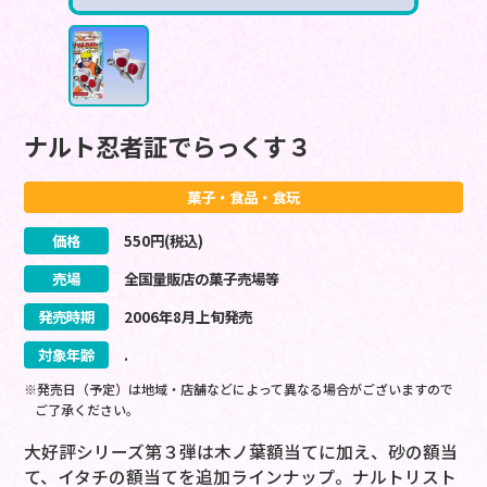
ナルト忍者証でらっくす３
菓子・食品・食玩
価格
550
円(税込)
売場
全国量販店の菓子売場等
発売時期
2006
年
8
月
上旬
発売
対象年齢
.
※発売日（予定）は地域・店舗などによって異なる場合がございますので
ご了承ください。
大好評シリーズ第３弾は木ノ葉額当てに加え、砂の額当
て、イタチの額当てを追加ラインナップ。ナルトリスト