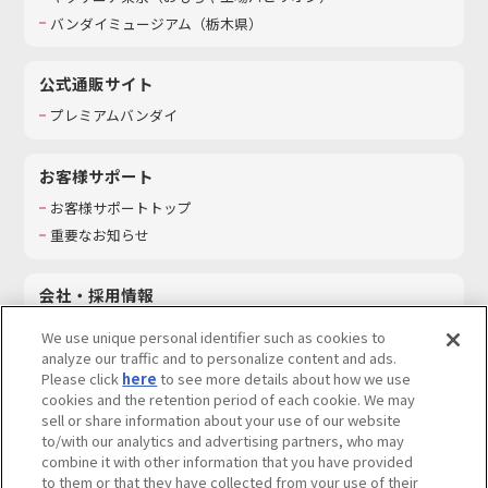
バンダイミュージアム（栃木県）
公式通販サイト
プレミアムバンダイ
お客様サポート
お客様サポートトップ
重要なお知らせ
会社・採用情報
会社情報
We use unique personal identifier such as cookies to
採用情報
analyze our traffic and to personalize content and ads.
Please click
here
to see more details about how we use
サステナビリティ
cookies and the retention period of each cookie. We may
お問い合わせ
sell or share information about your use of our website
to/with our analytics and advertising partners, who may
combine it with other information that you have provided
to them or that they have collected from your use of their