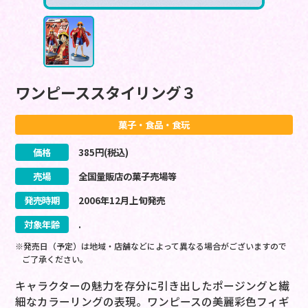
ワンピーススタイリング３
菓子・食品・食玩
価格
385
円(税込)
売場
全国量販店の菓子売場等
発売時期
2006
年
12
月
上旬
発売
対象年齢
.
※発売日（予定）は地域・店舗などによって異なる場合がございますので
ご了承ください。
キャラクターの魅力を存分に引き出したポージングと繊
細なカラーリングの表現。ワンピースの美麗彩色フィギ