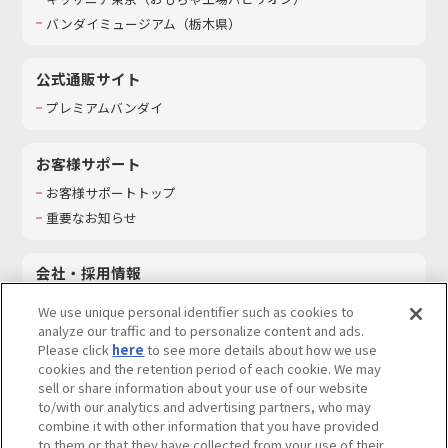
バンダイミュージアム（栃木県）
公式通販サイト
プレミアムバンダイ
お客様サポート
お客様サポートトップ
重要なお知らせ
会社・採用情報
会社情報
We use unique personal identifier such as cookies to
採用情報
analyze our traffic and to personalize content and ads.
Please click
here
to see more details about how we use
サステナビリティ
cookies and the retention period of each cookie. We may
お問い合わせ
sell or share information about your use of our website
to/with our analytics and advertising partners, who may
combine it with other information that you have provided
to them or that they have collected from your use of their