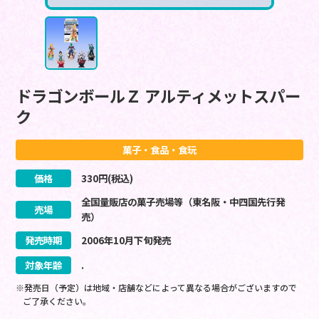
ドラゴンボールＺ アルティメットスパー
ク
菓子・食品・食玩
価格
330
円(税込)
全国量販店の菓子売場等（東名阪・中四国先行発
売場
売）
発売時期
2006
年
10
月
下旬
発売
対象年齢
.
※発売日（予定）は地域・店舗などによって異なる場合がございますので
ご了承ください。