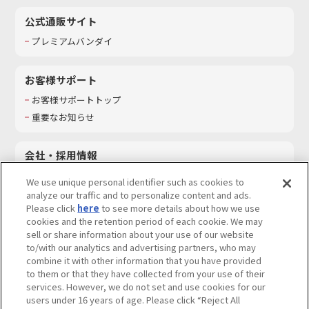
公式通販サイト
プレミアムバンダイ
お客様サポート
お客様サポートトップ
重要なお知らせ
会社・採用情報
会社情報
We use unique personal identifier such as cookies to
採用情報
analyze our traffic and to personalize content and ads.
Please click
here
to see more details about how we use
サステナビリティ
cookies and the retention period of each cookie. We may
お問い合わせ
sell or share information about your use of our website
to/with our analytics and advertising partners, who may
combine it with other information that you have provided
to them or that they have collected from your use of their
services. However, we do not set and use cookies for our
ウェブサイトご利用条件
ソーシャルメディアポリシー
users under 16 years of age. Please click “Reject All