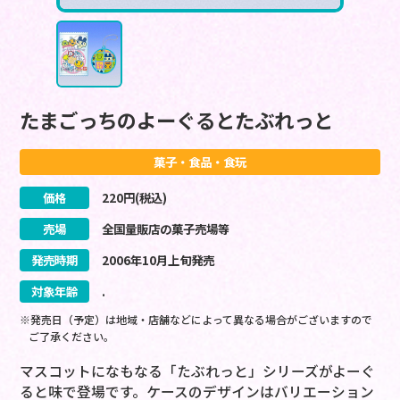
たまごっちのよーぐるとたぶれっと
菓子・食品・食玩
価格
220
円(税込)
売場
全国量販店の菓子売場等
発売時期
2006
年
10
月
上旬
発売
対象年齢
.
※発売日（予定）は地域・店舗などによって異なる場合がございますので
ご了承ください。
マスコットになもなる「たぶれっと」シリーズがよーぐ
ると味で登場です。ケースのデザインはバリエーション