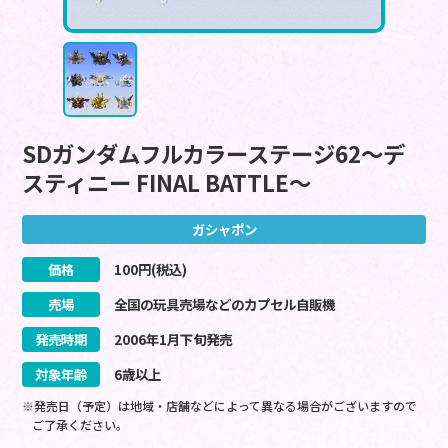
SDガンダムフルカラーステージ62～デ
スティニー FINAL BATTLE～
ガシャポン
価格
100
円(税込)
売場
全国の玩具売場などのカプセル自販機
発売時期
2006
年
1
月
下旬
発売
対象年齢
6歳以上
※発売日（予定）は地域・店舗などによって異なる場合がございますので
ご了承ください。