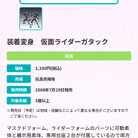
装着変身 仮面ライダーガタック
玩具
価格
3,300
円(税込)
売場
玩具売場等
発売時期
2006
年
7
月
29
日
発売
対象年齢
3歳以上
※発売日（予定）は地域・店舗などによって異なる場合がございますので
ご了承ください。
マスクドフォーム、ライダーフォームのパーツに可動素
体と展示用素体、専用台座２台が付属しているので両方