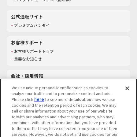
公式通販サイト
プレミアムバンダイ
お客様サポート
お客様サポートトップ
重要なお知らせ
会社・採用情報
会社情報
We use unique personal identifier such as cookies to
採用情報
analyze our traffic and to personalize content and ads.
Please click
here
to see more details about how we use
サステナビリティ
cookies and the retention period of each cookie. We may
お問い合わせ
sell or share information about your use of our website
to/with our analytics and advertising partners, who may
combine it with other information that you have provided
to them or that they have collected from your use of their
services. However, we do not set and use cookies for our
ウェブサイトご利用条件
ソーシャルメディアポリシー